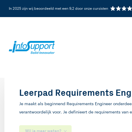
In 2025 zijn wij beoordeeld met een 9,2 door onze cursisten
Leerpad Requirements Eng
Je maakt als beginnend Requirements Engineer onderdeel 
verantwoordelijk voor. Je definieert de requirements van 
Wil je meer weten?