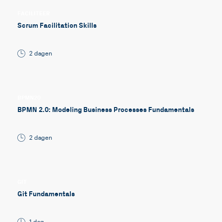
FACILITEER
Scrum Facilitation Skills
2 dagen
BPMN20
BPMN 2.0: Modeling Business Processes Fundamentals
2 dagen
GIT
Git Fundamentals