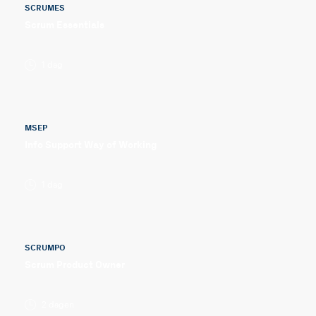
SCRUMES
Scrum Essentials
1 dag
MSEP
Info Support Way of Working
1 dag
SCRUMPO
Scrum Product Owner
2 dagen