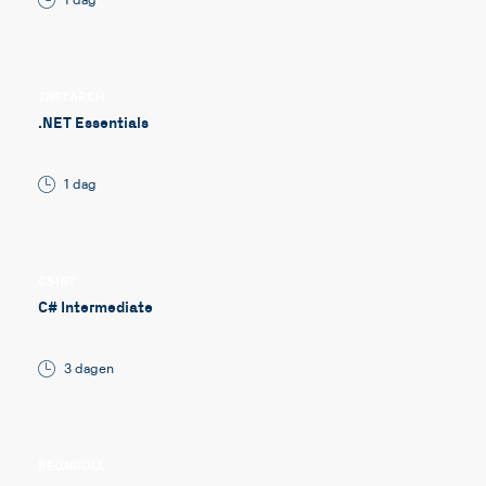
1 dag
2NETARCH
.NET Essentials
1 dag
CSINT
C# Intermediate
3 dagen
REQNROLL