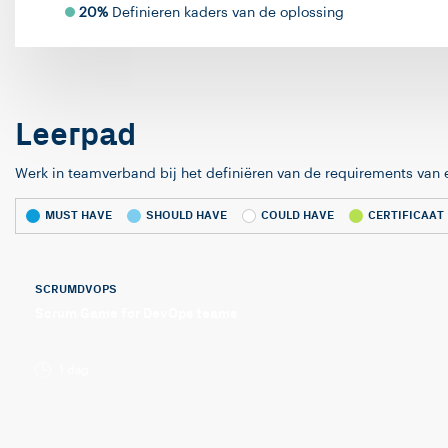
20%
Definieren kaders van de oplossing
Leerpad
Werk in teamverband bij het definiëren van de requirements van e
MUST HAVE
SHOULD HAVE
COULD HAVE
CERTIFICAAT
SCRUMDVOPS
Scrum Game for DevOps teams
1 dag