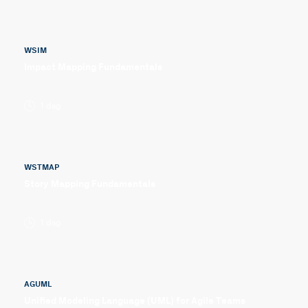
WSIM
Impact Mapping Fundamentals
1 dag
WSTMAP
Story Mapping Fundamentals
1 dag
AGUML
Unified Modeling Language (UML) for Agile Teams