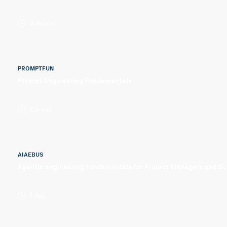
3 dagen
PROMPTFUN
Prompt Engineering Fundamentals
0.5 dag
AIAEBUS
Agentic engineering fundamentals for Project Managers and Bu
1 dag