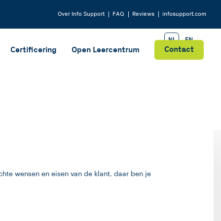
Over
Info Support
FAQ
Reviews
infosupport.com
NL
EN
Contact
Certificering
Open Leercentrum
hte wensen en eisen van de klant, daar ben je