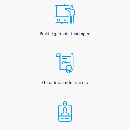
werkveld. In mijn vrije
tijd speel ik graag
complexe bordspellen.
Ik hoop je graag in een
Praktijkgerichte trainingen
training te ontvangen!
Gecertificeerde trainers