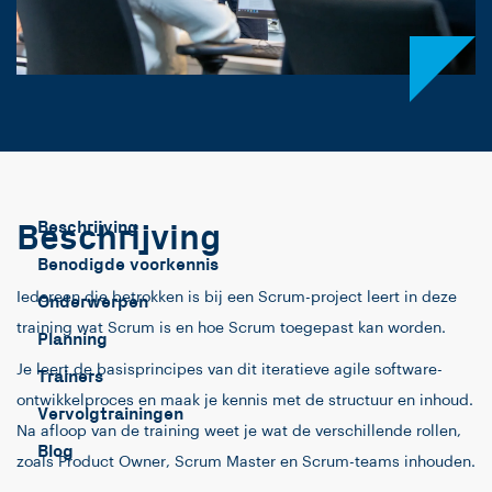
Beschrijving
Beschrijving
Benodigde voorkennis
Iedereen die betrokken is bij een Scrum-project leert in deze
Onderwerpen
training wat Scrum is en hoe Scrum toegepast kan worden.
Planning
Je leert de basisprincipes van dit iteratieve agile software-
Trainers
ontwikkelproces en maak je kennis met de structuur en inhoud.
Vervolgtrainingen
Na afloop van de training weet je wat de verschillende rollen,
Blog
zoals Product Owner, Scrum Master en Scrum-teams inhouden.