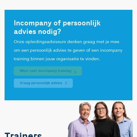
Incompany of persoonlijk
advies nodig?
Onze opleidingsadviseurs denken graag met je mee
om een persoonlijk advies te geven of een incompany
training binnen jouw organisatie te vinden.
Meer over incompany training
Vraag persoonlijk advies
Trainers