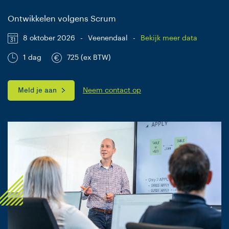
Ontwikkelen volgens Scrum
8 oktober 2026
-
Veenendaal
-
Bekijk meer data
1 dag
725 (ex BTW)
Meld je aan
Neem contact op