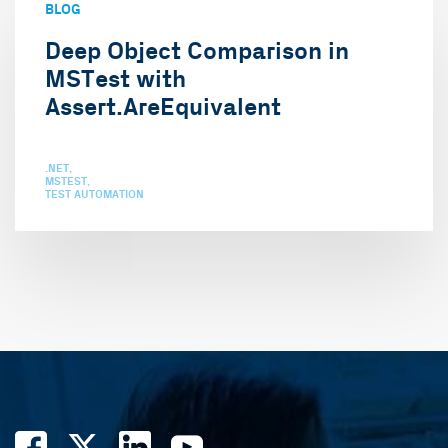
BLOG
Deep Object Comparison in
MSTest with
Assert.AreEquivalent
.NET
MSTEST
TEST AUTOMATION