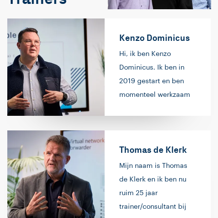
Kenzo Dominicus
Hi, ik ben Kenzo
Dominicus. Ik ben in
2019 gestart en ben
momenteel werkzaam
als Managing
Consultant/Trainer bij
Info Support. Als
Thomas de Klerk
Consultant vervul ik bij
klanten rollen, zoals
Mijn naam is Thomas
(Lead) Software
de Klerk en ik ben nu
Engineer en/of Scrum
ruim 25 jaar
Master. Doordat ik de
trainer/consultant bij
inzet bij onze klanten