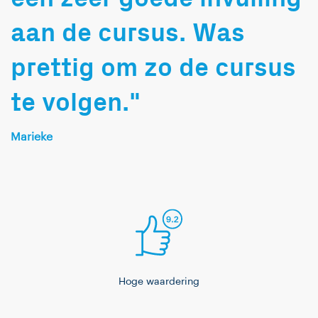
specificaties. Tenslotte
een training net zo
aan de cursus. Was
geef ik ook
enthousiast te krijgen
architectuur-trainingen
over Scrum als dat ik
prettig om zo de cursus
over micro services,
dat ben!
event-driven
te volgen."
architectures, en
Domain-driven Design.
Marieke
De IT Academy is een
onderdeel van het grote
Info Support. Dat
brengt met zich mee
dat we ook in grote
projecten mee kunnen
draaien, en kunnen
Hoge waardering
sparren met onze
collega’s in het