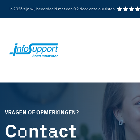
In 2025 zijn wij beoordeeld met een 9,2 door onze cursisten
VRAGEN OF OPMERKINGEN?
o
a
C
nt
ct