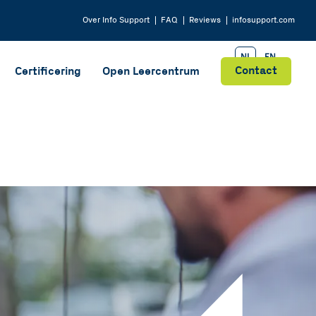
Over
Info Support
FAQ
Reviews
infosupport.com
NL
EN
Contact
Certificering
Open Leercentrum