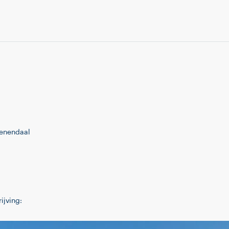
eenendaal
ijving: