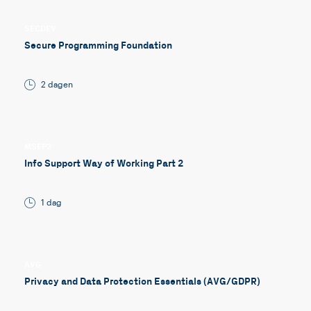
SECDEV
Secure Programming Foundation
2 dagen
MSEP2
Info Support Way of Working Part 2
1 dag
AVG
Privacy and Data Protection Essentials (AVG/GDPR)