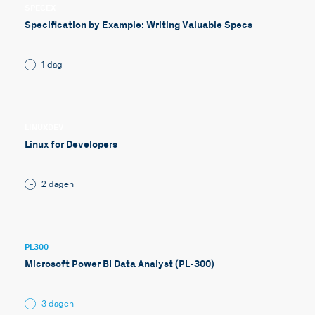
SPECEX
Specification by Example: Writing Valuable Specs
1 dag
LINUXDEV
Linux for Developers
2 dagen
PL300
Microsoft Power BI Data Analyst (PL-300)
3 dagen