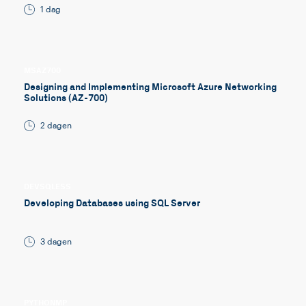
1 dag
MSAZ700
Designing and Implementing Microsoft Azure Networking
Solutions (AZ-700)
2 dagen
DEVSQLESS
Developing Databases using SQL Server
3 dagen
PYTHONMP