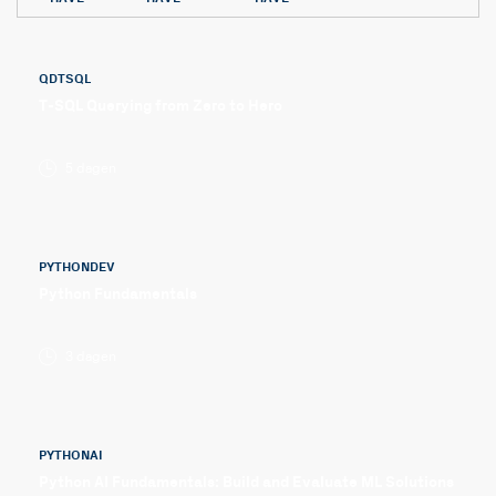
QDTSQL
T-SQL Querying from Zero to Hero
5 dagen
PYTHONDEV
Python Fundamentals
3 dagen
PYTHONAI
Python AI Fundamentals: Build and Evaluate ML Solutions