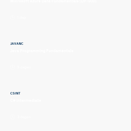
Microsoft Azure Data Fundamentals (DP-900)
1 dag
JAVANC
Java Programming Fundamentals
5 dagen
CSINT
C# Intermediate
3 dagen