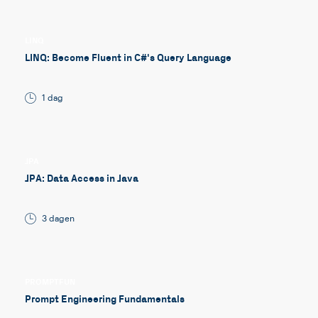
LINQ
LINQ: Become Fluent in C#'s Query Language
1 dag
JPA
JPA: Data Access in Java
3 dagen
PROMPTFUN
Prompt Engineering Fundamentals