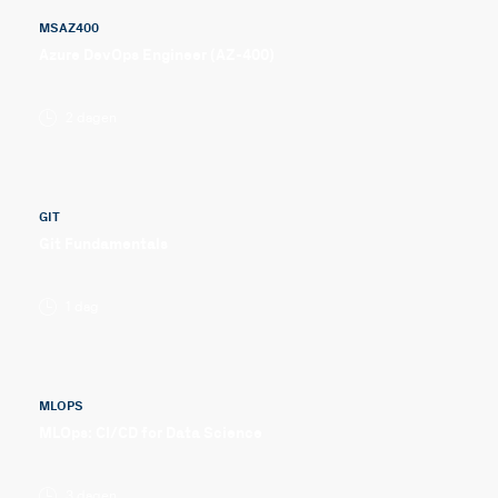
MSAZ400
Azure DevOps Engineer (AZ-400)
2 dagen
GIT
Git Fundamentals
1 dag
MLOPS
MLOps: CI/CD for Data Science
3 dagen