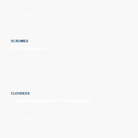
3 dagen
SCRUMES
Scrum Essentials
1 dag
CLOUDESS
Cloud Fundamentals for IT Professionals
2 dagen