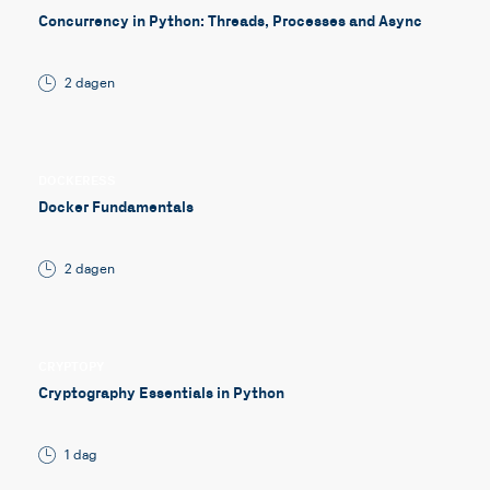
Concurrency in Python: Threads, Processes and Async
2 dagen
DOCKERESS
Docker Fundamentals
2 dagen
CRYPTOPY
Cryptography Essentials in Python
1 dag