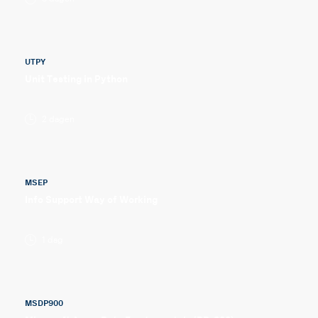
UTPY
Unit Testing in Python
2 dagen
MSEP
Info Support Way of Working
1 dag
MSDP900