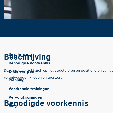
Beschrijving
Beschrijving
Benodigde voorkennis
Deze module richt zich op het structureren en positioneren van a
Onderwerpen
verantwoordelijkheden en grenzen.
Planning
Voorkennis trainingen
Vervolgtrainingen
Benodigde voorkennis
Blog