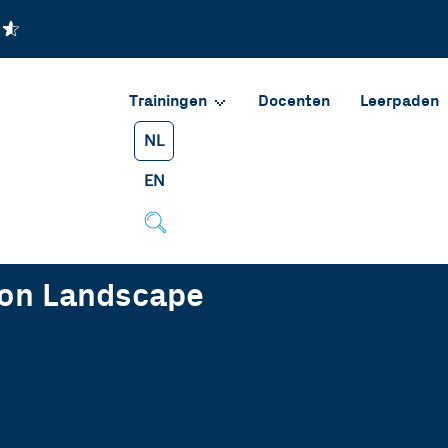
Trainingen
Docenten
Leerpaden
NL
EN
tion Landscape