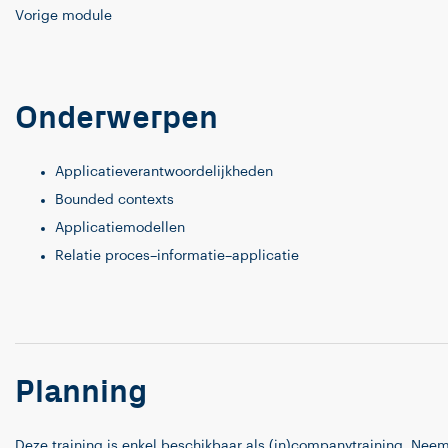
Vorige module
Onderwerpen
Applicatieverantwoordelijkheden
Bounded contexts
Applicatiemodellen
Relatie proces–informatie–applicatie
Planning
Deze training is enkel beschikbaar als (in)companytraining. Neem