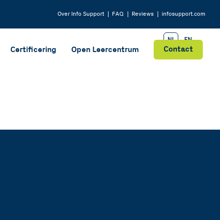
Over
Info Support
FAQ
Reviews
infosupport.com
NL
EN
Contact
Certificering
Open Leercentrum