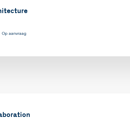
hitecture
Op aanvraag
laboration