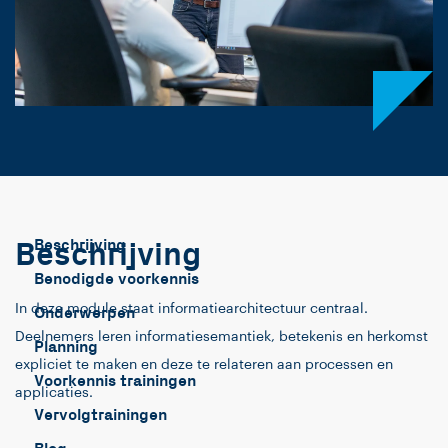
Beschrijving
Beschrijving
Benodigde voorkennis
In deze module staat informatiearchitectuur centraal.
Onderwerpen
Deelnemers leren informatiesemantiek, betekenis en herkomst
Planning
expliciet te maken en deze te relateren aan processen en
Voorkennis trainingen
applicaties.
Vervolgtrainingen