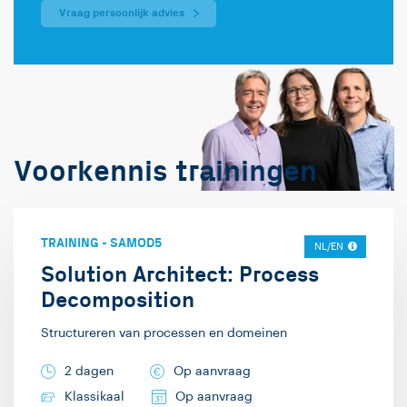
Vraag persoonlijk advies
Voorkennis trainingen
TRAINING
-
SAMOD5
NL/EN
Solution Architect: Process
Decomposition
Structureren van processen en domeinen
2 dagen
Op aanvraag
Klassikaal
Op aanvraag