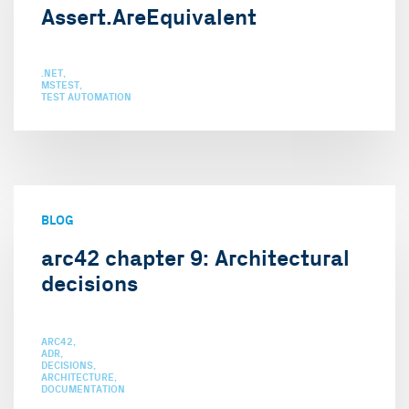
Assert.AreEquivalent
.NET
MSTEST
TEST AUTOMATION
BLOG
arc42 chapter 9: Architectural
decisions
ARC42
ADR
DECISIONS
ARCHITECTURE
DOCUMENTATION