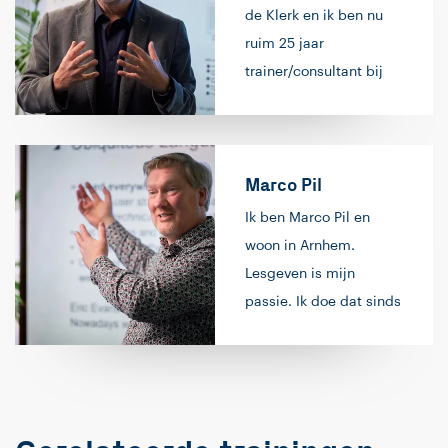
de Klerk en ik ben nu
ruim 25 jaar
trainer/consultant bij
Info Support. Ik ben
ooit begonnen met
NT4.0. TCP/IP,
Marco Pil
Exchange 5.5 en over
de jaren lesgegeven op
Ik ben Marco Pil en
alle producten en
woon in Arnhem.
technieken van
Lesgeven is mijn
Microsoft infrastructuur
passie. Ik doe dat sinds
platform. Sinds 2010 is
1992, zowel
daar Cloud Computing
hobbymatig als
bijgekomen en is
professioneel. Ik vind
Microsoft Azure een
het superleuk om
steeds belangrijker
complexe dingen