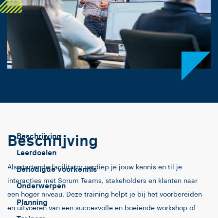
Beschrijving
Beschrijving
Leerdoelen
Als startende facilitator verdiep je jouw kennis en til je
Benodigde voorkennis
interacties met Scrum Teams, stakeholders en klanten naar
Onderwerpen
een hoger niveau. Deze training helpt je bij het voorbereiden
Planning
en uitvoeren van een succesvolle en boeiende workshop of