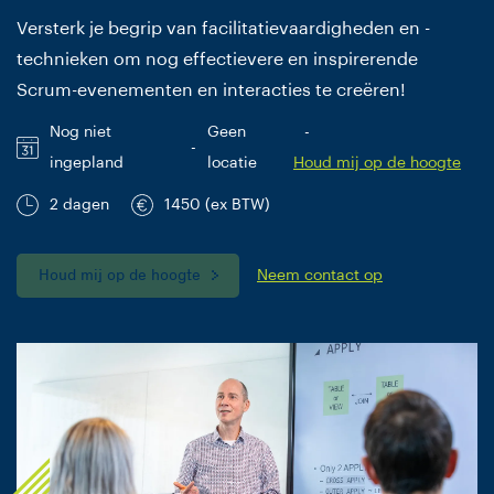
Versterk je begrip van facilitatievaardigheden en -
technieken om nog effectievere en inspirerende
Scrum-evenementen en interacties te creëren!
Nog niet
Geen
-
-
ingepland
locatie
Houd mij op de hoogte
2 dagen
1450 (ex BTW)
Houd mij op de hoogte
Neem contact op