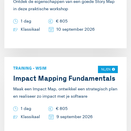
Ontdek de eigenschappen van een goede Story Map
concept begrijpt,
trainer/consultant bij
in deze praktische workshop
waarbij het eveneens
Info Support. Ik geef
spreekwoordelijke
1 dag
€
805
daar technische
kwartje valt.
Klassikaal
10 september 2026
trainingen over C#,
.NET, Javascript, en
Scala. Daarnaast
verzorg ik “Way of
Working”-trainingen
TRAINING
-
WSIM
NL/EN
over Scrum, Story
Impact Mapping Fundamentals
Mapping, en het
schrijven van
Maak een Impact Map, ontwikkel een strategisch plan
en realiseer zo impact met je software
specificaties. Tenslotte
geef ik ook
1 dag
€
805
architectuur-trainingen
Klassikaal
9 september 2026
over micro services,
event-driven