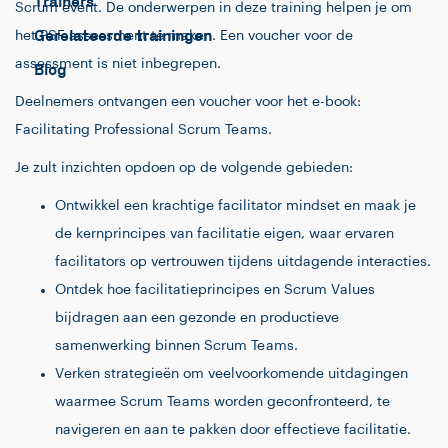
Trainers
Scrum event. De onderwerpen in deze training helpen je om
Gerelateerde trainingen
het PSF assessment te maken. Een voucher voor de
assessment is niet inbegrepen.
Blog
Deelnemers ontvangen een voucher voor het e-book:
Facilitating Professional Scrum Teams.
Je zult inzichten opdoen op de volgende gebieden:
Ontwikkel een krachtige facilitator mindset en maak je
de kernprincipes van facilitatie eigen, waar ervaren
facilitators op vertrouwen tijdens uitdagende interacties.
Ontdek hoe facilitatieprincipes en Scrum Values
bijdragen aan een gezonde en productieve
samenwerking binnen Scrum Teams.
Verken strategieën om veelvoorkomende uitdagingen
waarmee Scrum Teams worden geconfronteerd, te
navigeren en aan te pakken door effectieve facilitatie.