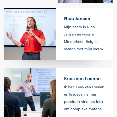
Nico Jansen
Mijn naam is Nico
Jansen en woon in
Minderhout, België,
samen met mijn vrouw.
Mijn passie is
softwareontwikkeling.
Het begon allemaal op
Kees van Loenen
de middelbare school,
waar ik
Ik ben Kees van Loenen
programmeerde op de
en lesgeven is mijn
rekenmachine (in
passie. Ik vind het leuk
‘basic’, geloof ik). Na
om complexe materie
mijn HBO-opleiding
zo eenvoudig mogelijk