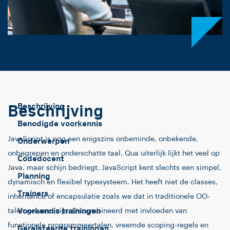
Beschrijving
Beschrijving
Benodigde voorkennis
JavaScript is nog een enigszins onbeminde, onbekende,
Onderwerpen
onbegrepen en onderschatte taal. Qua uiterlijk lijkt het veel op
Codedocent
Java, maar schijn bedriegt. JavaScript kent slechts een simpel,
Planning
dynamisch en flexibel typesysteem. Het heeft niet de classes,
Trainers
inheritance of encapsulatie zoals we dat in traditionele OO-
Voorkennis trainingen
talen gewend zijn. Gecombineerd met invloeden van
functionele programmeertalen, vreemde scoping-regels en
Gerelateerde trainingen