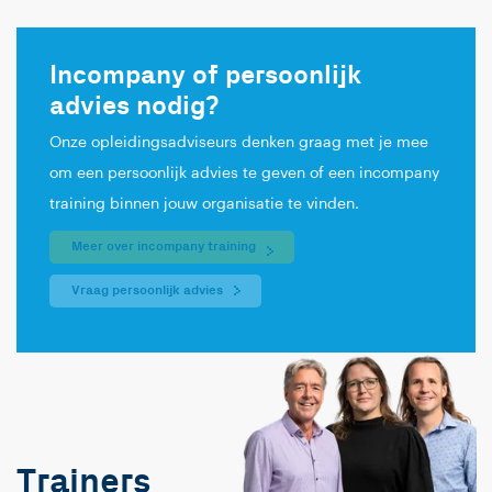
Incompany of persoonlijk
advies nodig?
Onze opleidingsadviseurs denken graag met je mee
om een persoonlijk advies te geven of een incompany
training binnen jouw organisatie te vinden.
Meer over incompany training
Vraag persoonlijk advies
Trainers