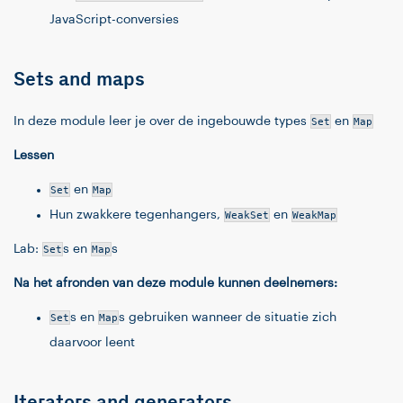
JavaScript-conversies
Sets and maps
In deze module leer je over de ingebouwde types
Set
en
Map
Lessen
Set
en
Map
Hun zwakkere tegenhangers,
WeakSet
en
WeakMap
Lab:
Set
s en
Map
s
Na het afronden van deze module kunnen deelnemers:
Set
s en
Map
s gebruiken wanneer de situatie zich
daarvoor leent
Iterators and generators