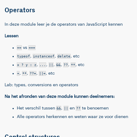
Operators
In deze module leer je de operators van JavaScript kennen
Lessen
==
vs
===
typeof
,
instanceof
,
delete
, etc
x ? y : z
,
...
,
||
,
&&
,
??
,
**
, etc
+
,
**
,
??=
,
||=
, etc
Lab: types, conversions en operators
Na het afronden van deze module kunnen deelnemers:
Het verschil tussen
&&
,
||
en
??
te benoemen
Alle operators herkennen en weten waar ze voor dienen