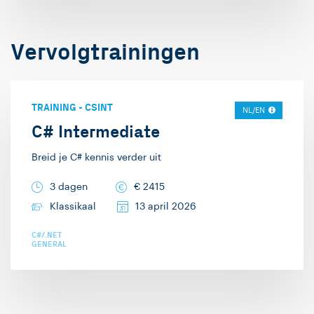
Mapping, en het
schrijven van
specificaties. Tenslotte
Vervolgtrainingen
geef ik ook
architectuur-trainingen
over micro services,
TRAINING
-
CSINT
NL/EN
event-driven
C# Intermediate
architectures, en
Breid je C# kennis verder uit
Domain-driven Design.
De IT Academy is een
3 dagen
€
2415
onderdeel van het grote
Klassikaal
13 april 2026
Info Support. Dat
C#/.NET
brengt met zich mee
GENERAL
dat we ook in grote
projecten mee kunnen
draaien, en kunnen