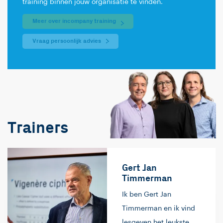
training binnen jouw organisatie te vinden.
Meer over incompany training
Vraag persoonlijk advies
Trainers
Gert Jan
Timmerman
Ik ben Gert Jan
Timmerman en ik vind
lesgeven het leukste