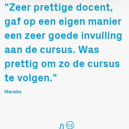
sparren met onze
"Zeer prettige docent,
collega’s in het
werkveld. In mijn vrije
gaf op een eigen manier
tijd speel ik graag
een zeer goede invulling
complexe bordspellen.
Ik hoop je graag in een
aan de cursus. Was
training te ontvangen!
prettig om zo de cursus
te volgen."
Marieke