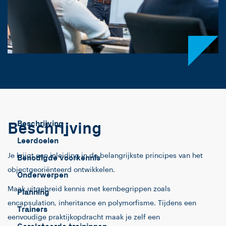
Beschrijving
Beschrijving
Leerdoelen
Je krijgt een inleiding in de belangrijkste principes van het
Benodigde voorkennis
objectgeoriënteerd ontwikkelen.
Onderwerpen
Maak uitgebreid kennis met kernbegrippen zoals
Planning
encapsulation, inheritance en polymorfisme. Tijdens een
Trainers
eenvoudige praktijkopdracht maak je zelf een