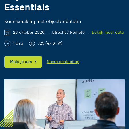
Essentials
Kennismaking met objectoriëntatie
28 oktober 2026
-
Utrecht / Remote
-
Bekijk meer data
1 dag
725 (ex BTW)
Meld je aan
Neem contact op