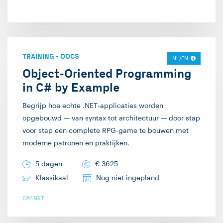
andere manieren-,
maar met elkaar zorgen
dat kennis en
vaardigheden beklijven
TRAINING
-
OOCS
en actief ingezet
NL/EN
Object-Oriented Programming
kunnen worden. Ik werk
in C# by Example
vanaf 2002 als
trainer/consultant bij
Begrijp hoe echte .NET-applicaties worden
Info Support. Ik geef
opgebouwd — van syntax tot architectuur — door stap
daar technische
voor stap een complete RPG-game te bouwen met
trainingen over C#,
moderne patronen en praktijken.
.NET, Javascript, en
5 dagen
€
3625
Scala. Daarnaast
Klassikaal
Nog niet ingepland
verzorg ik “Way of
Working”-trainingen
C#/.NET
over Scrum, Story