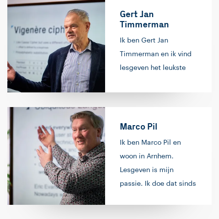
Gert Jan
Timmerman
Ik ben Gert Jan
Timmerman en ik vind
lesgeven het leukste
wat er is. Ik sta al meer
dan 35 jaar voor de
klas, eerst op een
middelbare school,
Marco Pil
daarna op het HBO en
Ik ben Marco Pil en
nu al 29 jaar bij Info
woon in Arnhem.
Support. Naast
Lesgeven is mijn
lesgeven houd ik ook
passie. Ik doe dat sinds
erg van programmeren,
1992, zowel
in allerlei talen: C, C++,
hobbymatig als
Java, C# en Python zijn