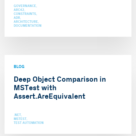
GOVERNANCE
ARC42
CONSTRAINTS
ADR
ARCHITECTURE
DOCUMENTATION
BLOG
Deep Object Comparison in
MSTest with
Assert.AreEquivalent
.NET
MSTEST
TEST AUTOMATION