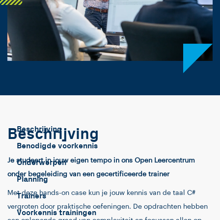
Beschrijving
Beschrijving
Benodigde voorkennis
Je studeert in jouw eigen tempo in ons Open Leercentrum
Onderwerpen
onder begeleiding van een gecertificeerde trainer
Planning
Met deze hands-on case kun je jouw kennis van de taal C#
Trainers
vergroten door praktische oefeningen. De opdrachten hebben
Voorkennis trainingen