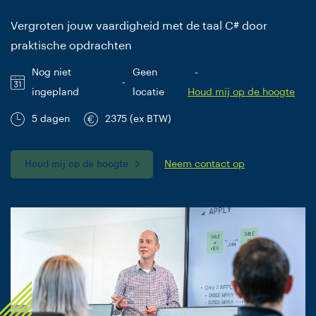
Vergroten jouw vaardigheid met de taal C# door
praktische opdrachten
Nog niet
Geen
-
-
ingepland
locatie
Houd mij op de hoogte
5 dagen
2375 (ex BTW)
Houd mij op de hoogte
Neem contact op