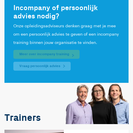
Incompany of persoonlijk
advies nodig?
Onze opleidingsadviseurs denken graag met je mee
om een persoonlijk advies te geven of een incompany
training binnen jouw organisatie te vinden.
Meer over incompany training
Vraag persoonlijk advies
Trainers