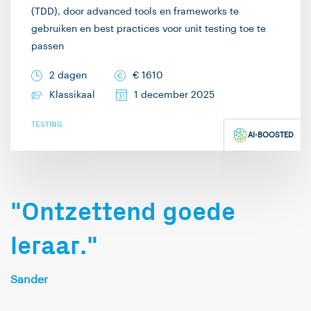
complexe bordspellen.
(TDD), door advanced tools en frameworks te
met en inbreng vanuit
Ik hoop je graag in een
gebruiken en best practices voor unit testing toe te
het publiek, wat ik ook
passen
training te ontvangen!
graag in de hand mag
werken. Mijn
2 dagen
€
1610
specialismen zijn web-
Klassikaal
1 december 2025
en .NET development.
TESTING
On the side doe ik er
AI-BOOSTED
ook nog wat Java bij.
Buiten het werk om
mag ik graag poolen
"Ontzettend goede
(poolbiljart), gamen en
allerlei kaartspelletjes
leraar."
spelen.
Sander