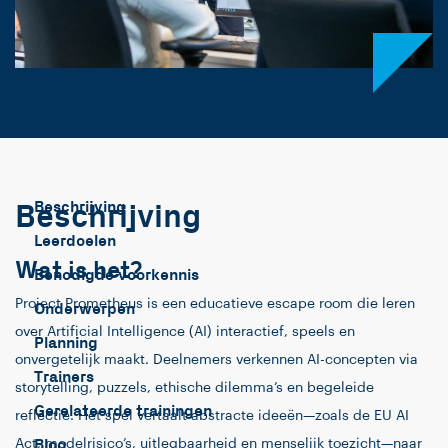
Beschrijving
Beschrijving
Leerdoelen
Wat is het?
Benodigde voorkennis
Project Prometheus is een educatieve escape room die leren
Onderwerpen
over Artificial Intelligence (AI) interactief, speels en
Planning
onvergetelijk maakt. Deelnemers verkennen AI-concepten via
Trainers
storytelling, puzzels, ethische dilemma’s en begeleide
Gerelateerde trainingen
reflectie. Het spel vertaalt abstracte ideeën—zoals de EU AI
Blog
Act, modelrisico’s, uitlegbaarheid en menselijk toezicht—naar