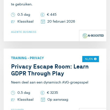
Microsoft Azure een
te gebruiken.
steeds belangrijker
onderdeel geworden
0.5 dag
€
445
van mijn curriculum. De
Klassikaal
20 februari 2026
laatste jaren geef ik ook
AGENTIC BUSINESS
steeds meer methodiek
AI-BOOSTED
trainingen zoals
SCRUM, Impact
Mapping, Story
TRAINING
-
PRIVACY
NL/EN
Mapping, etc en soft
Privacy Escape Room: Learn
skills. Mijn passie is
GDPR Through Play
kennisoverdracht en
Neem deel aan een dynamisch AVG-groepsspel
voor mij is er niets
mooiers dan het
0.5 dag
€
3235
spreekwoordelijke licht
Klassikaal
Op aanvraag
zien aangaan bij