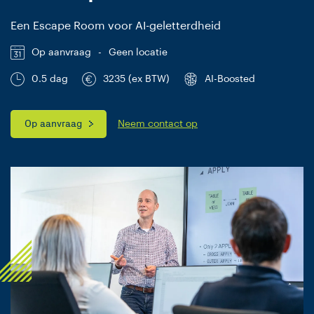
Een Escape Room voor AI-geletterdheid
Op aanvraag
-
Geen locatie
0.5 dag
3235 (ex BTW)
AI-Boosted
Op aanvraag
Neem contact op