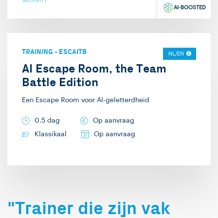
iemand, als deze
SECURITY
AI-BOOSTED
ineens een nieuw
concept begrijpt,
waarbij het eveneens
TRAINING
-
ESCAITB
spreekwoordelijke
NL/EN
AI Escape Room, the Team
kwartje valt.
Battle Edition
Een Escape Room voor AI-geletterdheid
0.5 dag
Op aanvraag
Klassikaal
Op aanvraag
"Trainer die zijn vak