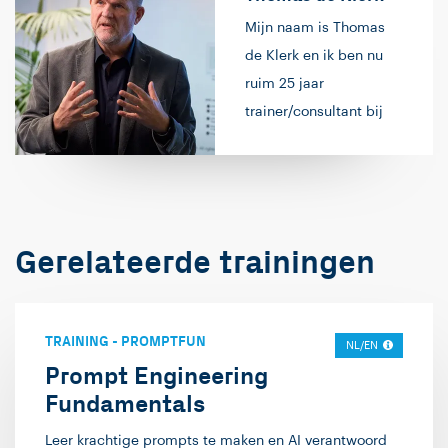
Mijn naam is Thomas
de Klerk en ik ben nu
ruim 25 jaar
trainer/consultant bij
Info Support. Ik ben
ooit begonnen met
NT4.0. TCP/IP,
Exchange 5.5 en over
Gerelateerde trainingen
de jaren lesgegeven op
alle producten en
technieken van
Microsoft infrastructuur
TRAINING
-
PROMPTFUN
NL/EN
platform. Sinds 2010 is
Prompt Engineering
daar Cloud Computing
Fundamentals
bijgekomen en is
Leer krachtige prompts te maken en AI verantwoord