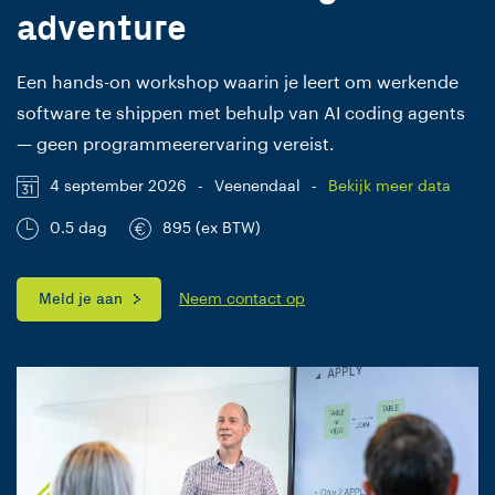
adventure
Een hands-on workshop waarin je leert om werkende
software te shippen met behulp van AI coding agents
— geen programmeerervaring vereist.
4 september 2026
-
Veenendaal
-
Bekijk meer data
0.5 dag
895 (ex BTW)
Meld je aan
Neem contact op