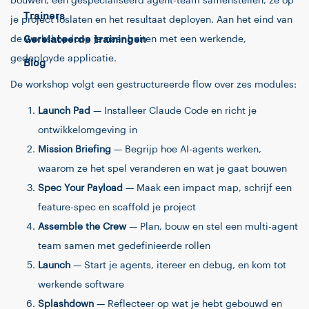
bouwen, een gespecialiseerd agent-team samenstellen, ze op
Trainers
je project loslaten en het resultaat deployen. Aan het eind van
Gerelateerde trainingen
de workshop loop je naar buiten met een werkende,
gedeployde applicatie.
Blog
De workshop volgt een gestructureerde flow over zes modules:
Launch Pad
— Installeer Claude Code en richt je
ontwikkelomgeving in
Mission Briefing
— Begrijp hoe AI-agents werken,
waarom ze het spel veranderen en wat je gaat bouwen
Spec Your Payload
— Maak een impact map, schrijf een
feature-spec en scaffold je project
Assemble the Crew
— Plan, bouw en stel een multi-agent
team samen met gedefinieerde rollen
Launch
— Start je agents, itereer en debug, en kom tot
werkende software
Splashdown
— Reflecteer op wat je hebt gebouwd en