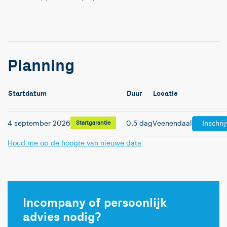
Planning
Startdatum
Duur
Locatie
Inschri
4 september 2026
Startgarantie
0.5 dag
Veenendaal
Houd me op de hoogte van nieuwe data
Incompany of persoonlijk
advies nodig?