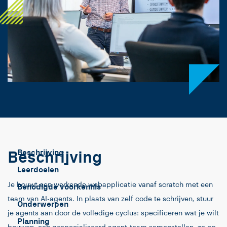
Beschrijving
Beschrijving
Leerdoelen
Je bouwt een werkende webapplicatie vanaf scratch met een
Benodigde voorkennis
team van AI-agents. In plaats van zelf code te schrijven, stuur
Onderwerpen
je agents aan door de volledige cyclus: specificeren wat je wilt
Planning