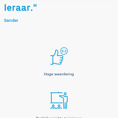
leraar."
datzelfde plezier te
ervaren. Ik geloof dat je
Sander
het meeste leert door
te doen, net zoals we AI
trainen: via trial and
error en
experimenteren. In mijn
vrije tijd speel ik graag
bordspellen, van
klassiekers als Catan
Hoge waardering
tot
samenwerkingsspellen
zoals Pandemic.