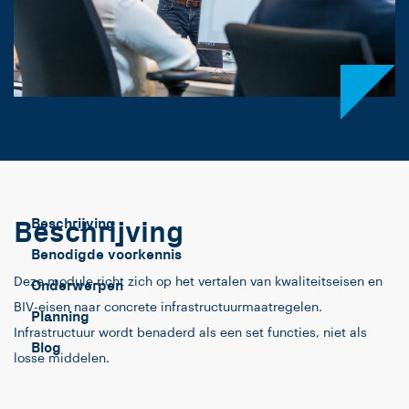
Beschrijving
Beschrijving
Benodigde voorkennis
Deze module richt zich op het vertalen van kwaliteitseisen en
Onderwerpen
BIV-eisen naar concrete infrastructuurmaatregelen.
Planning
Infrastructuur wordt benaderd als een set functies, niet als
Blog
losse middelen.