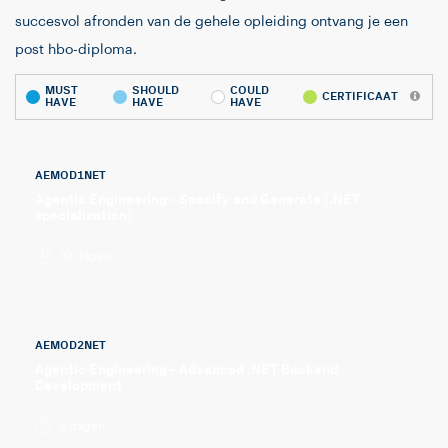
succesvol afronden van de gehele opleiding ontvang je een
post hbo-diploma.
MUST
SHOULD
COULD
CERTIFICAAT
HAVE
HAVE
HAVE
AEMOD1NET
Agentic Engineering - Specify and Generate (.NET
specialization)
10 dagen
AEMOD2NET
Agentic Engineering - Advanced .NET Backend
Development
8 dagen