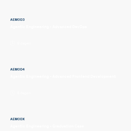
AEMOD3
Agentic Engineering - Advanced DevOps
9 dagen
AEMOD4
Agentic Engineering - Advanced Frontend Development
8 dagen
AEMODX
Agentic Engineering - Graduation Case