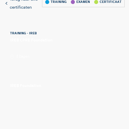
TRAINING
EXAMEN
CERTIFICAAT
certificaten
TRAINING - IREB
IREB CPRE Foundation
3 Dagen
IREB Foundation